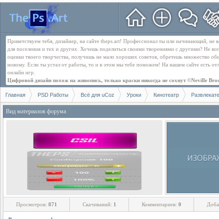
Приветствуем тебя, дизайнер, на сайте theps.art! Профессионал ты или начинающий, не
для поселения и тех и других. Хочешь поделиться своими творениями с другими? Не во
оценки твоего творчества, получишь не мало хороших советов, обретешь множество об
новому. Если ты устал от работы, то и в этом мы тебе поможем! На нашем сайте есть о
онлайн игр.
Цифровой дизайн похож на живопись, только краски никогда не сохнут ©Neville Bro
Главная
PSD Работы
Всё для uCoz
Уроки
Кинотеатр
Развлекат
Вид материалов форума
Просмотров:
871
Скачиваний:
1
Комментариев:
0
Доба