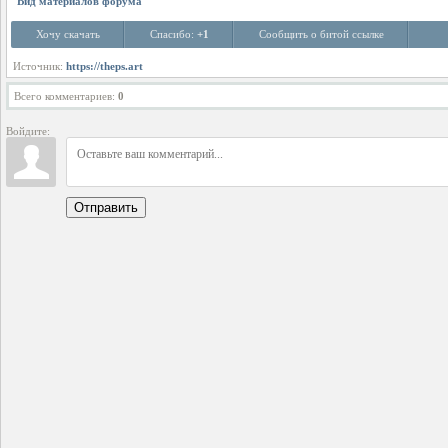
Вид материалов форума
Хочу скачать
Спасибо:
+1
Сообщить о битой ссылке
Источник:
https://theps.art
Всего комментариев
:
0
Войдите:
Отправить