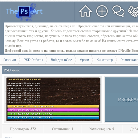
Приветствуем тебя, дизайнер, на сайте theps.art! Профессионал ты или начинающий, не
для поселения и тех и других. Хочешь поделиться своими творениями с другими? Не во
оценки твоего творчества, получишь не мало хороших советов, обретешь множество об
новому. Если ты устал от работы, то и в этом мы тебе поможем! На нашем сайте есть о
онлайн игр.
Цифровой дизайн похож на живопись, только краски никогда не сохнут ©Neville Bro
Главная
PSD Работы
Всё для uCoz
Уроки
Кинотеатр
Развлекат
PSD меню
Просмотров:
872
Скачиваний:
1
Комментариев:
0
Доба