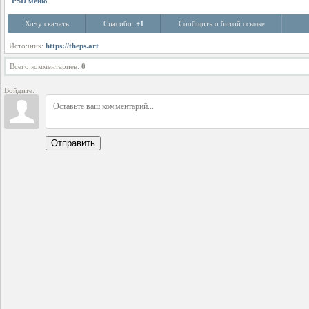
PSD меню
Хочу скачать
Спасибо:
+1
Сообщить о битой ссылке
Источник:
https://theps.art
Всего комментариев
:
0
Войдите:
Отправить