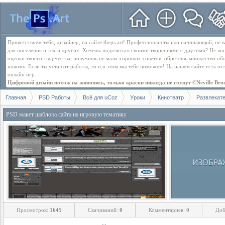
Приветствуем тебя, дизайнер, на сайте theps.art! Профессионал ты или начинающий, не
для поселения и тех и других. Хочешь поделиться своими творениями с другими? Не во
оценки твоего творчества, получишь не мало хороших советов, обретешь множество об
новому. Если ты устал от работы, то и в этом мы тебе поможем! На нашем сайте есть о
онлайн игр.
Цифровой дизайн похож на живопись, только краски никогда не сохнут ©Neville Bro
Главная
PSD Работы
Всё для uCoz
Уроки
Кинотеатр
Развлекат
PSD макет шаблона сайта на игровую тематику
Просмотров:
1645
Скачиваний:
0
Комментариев:
0
Доб