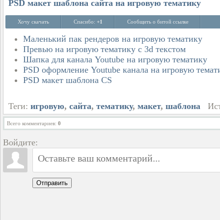
PSD макет шаблона сайта на игровую тематику
Хочу скачать
Спасибо:
+1
Сообщить о битой ссылке
Маленький пак рендеров на игровую тематику
Превью на игровую тематику с 3d текстом
Шапка для канала Youtube на игровую тематику
PSD оформление Youtube канала на игровую темат
PSD макет шаблона CS
Теги:
игровую
,
сайта
,
тематику
,
макет
,
шаблона
Ист
Всего комментариев
:
0
Войдите:
Отправить