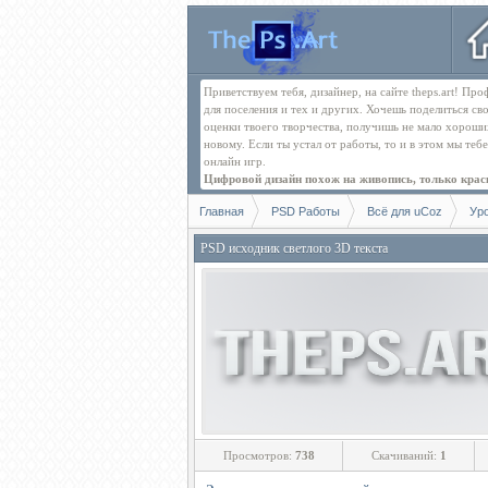
Приветствуем тебя, дизайнер, на сайте theps.art! П
для поселения и тех и других. Хочешь поделиться св
оценки твоего творчества, получишь не мало хорош
новому. Если ты устал от работы, то и в этом мы те
онлайн игр.
Цифровой дизайн похож на живопись, только краск
Главная
PSD Работы
Всё для uCoz
Ур
PSD исходник светлого 3D текста
Просмотров:
738
Скачиваний:
1