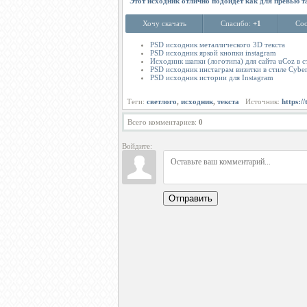
Этот исходник отлично подойдет как для превью т
Хочу скачать
Спасибо:
+1
Соо
PSD исходник металлического 3D текста
PSD исходник яркой кнопки instagram
Исходник шапки (логотипа) для сайта uCoz в с
PSD исходник инстаграм визитки в стиле Cybe
PSD исходник истории для Instagram
Теги:
светлого
,
исходник
,
текста
Источник:
https://
Всего комментариев
:
0
Войдите:
Отправить