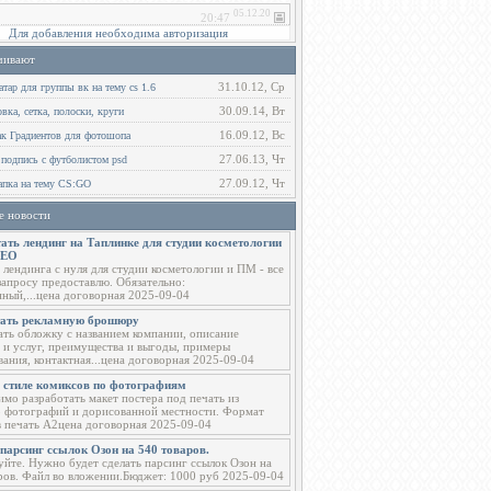
Для добавления необходима авторизация
чивают
31.10.12, Ср
тар для группы вк на тему cs 1.6
30.09.14, Вт
ка, сетка, полоски, круги
16.09.12, Вс
ак Градиентов для фотошопа
27.06.13, Чт
 подпись с футболистом psd
27.09.12, Чт
пка на тему CS:GO
е новости
ать лендинг на Таплинке для студии косметологии
СЕО
 лендинга с нуля для студии косметологии и ПМ - все
запросу предоставлю. Обязательно:
ный,...цена договорная 2025-09-04
тать рекламную брошюру
ать обложку с названием компании, описание
 и услуг, преимущества и выгоды, примеры
вания, контактная...цена договорная 2025-09-04
в стиле комиксов по фотографиям
мо разработать макет постера под печать из
о фотографий и дорисованной местности. Формат
в печать А2цена договорная 2025-09-04
парсинг ссылок Озон на 540 товаров.
уйте. Нужно будет сделать парсинг ссылок Озон на
ров. Файл во вложении.Бюджет: 1000 руб 2025-09-04