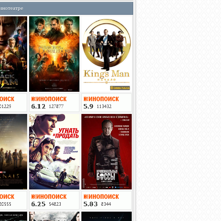
инотеатре