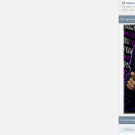
ЗД визу
Нужно со
2025-09-
Не пропу
Статисти
Сейчас