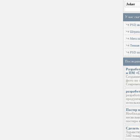
У нас ска
PSD ава
Штрихов
Мега п
Темная
PSD ша
Последни
Разработ
и ПМ +
Создание
фото по 
Современ
разрабо
разработ
продукта
использо
Постер 
Необходи
нескольк
постера 
Сделать 
Здравств
540 това