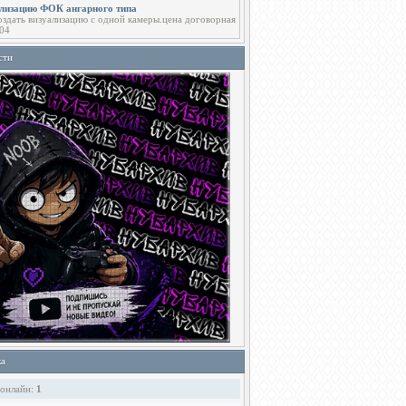
ализацию ФОК ангарного типа
здать визуализацию с одной камеры.цена договорная
04
сти
ка
 онлайн:
1