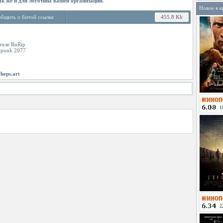
ак же и для логотипа вашей организации.
Новое в к
бщить о битой ссылке
455.8 Kb
тиле RuRip
rpunk 2077
theps.art