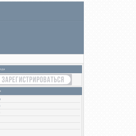
ода
я
ы
и
ы