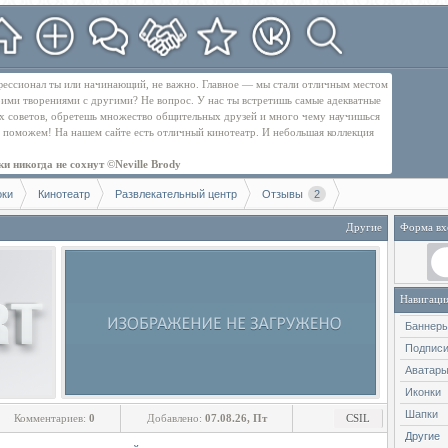
рофессионал ты или начинающий, не важно. Главное — мы стали отличным местом
оими творениями с другими? Не вопрос. У нас ты встретишь самые адекватные
их советов, обретешь множество общительных друзей и много чему научишься
бе поможем! На нашем сайте есть отличный кинотеатр. И небольшая коллекция
и никогда не сохнут ©Neville Brody
оки
Кинотеатр
Развлекательный центр
Отзывы
2
Другие
Форма вх
Навигаци
Баннер
Подпис
Аватар
Иконки
Шапки
Комментариев:
0
Добавлено:
07.08.26, Пт
CSIL
Другие