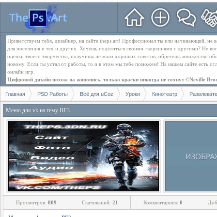
Приветствуем тебя, дизайнер, на сайте theps.art! Профессионал ты или начинающий, не
для поселения и тех и других. Хочешь поделиться своими творениями с другими? Не во
оценки твоего творчества, получишь не мало хороших советов, обретешь множество об
новому. Если ты устал от работы, то и в этом мы тебе поможем! На нашем сайте есть о
онлайн игр.
Цифровой дизайн похож на живопись, только краски никогда не сохнут ©Neville Bro
Главная
PSD Работы
Всё для uCoz
Уроки
Кинотеатр
Развлекат
Меню для vk на тему BF3
Просмотров:
809
Скачиваний:
21
Комментариев:
0
Доб