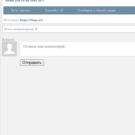
Меню для vk на тему BF3
Хочу скачать
Спасибо:
+1
Сообщить о битой ссылке
Источник:
https://theps.art
Всего комментариев
:
0
Войдите:
Отправить