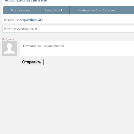
Форма входа на сайт в PSD
Хочу скачать
Спасибо:
+1
Сообщить о битой ссылке
Источник:
https://theps.art
Всего комментариев
:
0
Войдите:
Отправить