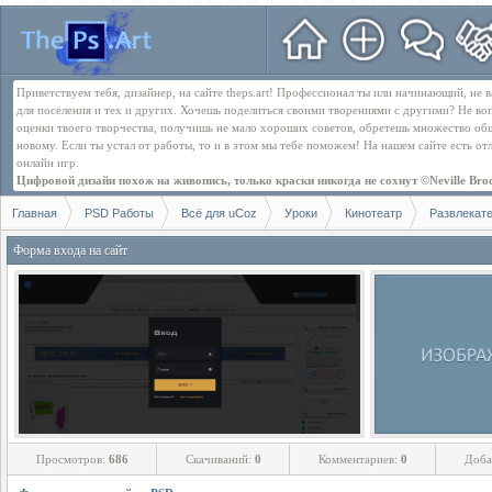
Приветствуем тебя, дизайнер, на сайте theps.art! Профессионал ты или начинающий, не
для поселения и тех и других. Хочешь поделиться своими творениями с другими? Не во
оценки твоего творчества, получишь не мало хороших советов, обретешь множество об
новому. Если ты устал от работы, то и в этом мы тебе поможем! На нашем сайте есть о
онлайн игр.
Цифровой дизайн похож на живопись, только краски никогда не сохнут ©Neville Bro
Главная
PSD Работы
Всё для uCoz
Уроки
Кинотеатр
Развлекат
Форма входа на сайт
Просмотров:
686
Скачиваний:
0
Комментариев:
0
Доба