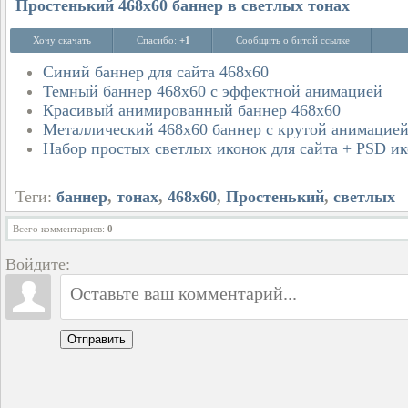
Простенький 468х60 баннер в светлых тонах
Хочу скачать
Спасибо:
+1
Сообщить о битой ссылке
Синий баннер для сайта 468х60
Темный баннер 468х60 с эффектной анимацией
Красивый анимированный баннер 468х60
Металлический 468x60 баннер с крутой анимацие
Набор простых светлых иконок для сайта + PSD и
Теги:
баннер
,
тонах
,
468х60
,
Простенький
,
светлых
И
Всего комментариев
:
0
Войдите:
Отправить