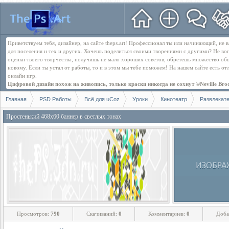
Приветствуем тебя, дизайнер, на сайте theps.art! Профессионал ты или начинающий, не
для поселения и тех и других. Хочешь поделиться своими творениями с другими? Не во
оценки твоего творчества, получишь не мало хороших советов, обретешь множество об
новому. Если ты устал от работы, то и в этом мы тебе поможем! На нашем сайте есть о
онлайн игр.
Цифровой дизайн похож на живопись, только краски никогда не сохнут ©Neville Bro
Главная
PSD Работы
Всё для uCoz
Уроки
Кинотеатр
Развлекат
Простенький 468х60 баннер в светлых тонах
Просмотров:
790
Скачиваний:
0
Комментариев:
0
Доба