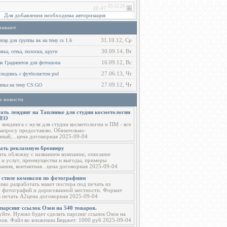
Для добавления необходима авторизация
чивают
31.10.12, Ср
тар для группы вк на тему cs 1.6
30.09.14, Вт
ка, сетка, полоски, круги
16.09.12, Вс
ак Градиентов для фотошопа
27.06.13, Чт
 подпись с футболистом psd
27.09.12, Чт
пка на тему CS:GO
е новости
ать лендинг на Таплинке для студии косметологии
СЕО
 лендинга с нуля для студии косметологии и ПМ - все
запросу предоставлю. Обязательно:
ный,...цена договорная 2025-09-04
тать рекламную брошюру
ать обложку с названием компании, описание
 и услуг, преимущества и выгоды, примеры
вания, контактная...цена договорная 2025-09-04
в стиле комиксов по фотографиям
мо разработать макет постера под печать из
о фотографий и дорисованной местности. Формат
в печать А2цена договорная 2025-09-04
парсинг ссылок Озон на 540 товаров.
уйте. Нужно будет сделать парсинг ссылок Озон на
ров. Файл во вложении.Бюджет: 1000 руб 2025-09-04