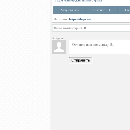
88х31 баннер для темного фона
Хочу скачать
Спасибо:
+1
Соо
Источник:
https://theps.art
Всего комментариев
:
0
Войдите:
Отправить