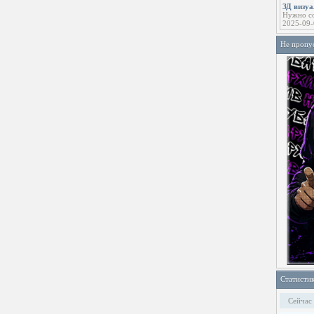
ЗД визу
Нужно со
2025-09-
Не пропу
Статисти
Сейчас