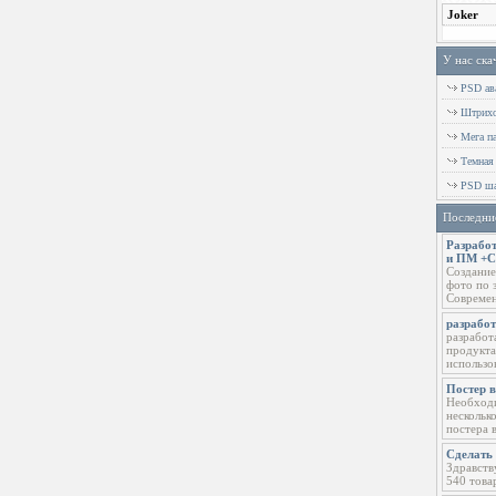
У нас ска
PSD ава
Штрихов
Мега п
Темная
PSD ша
Последни
Разработ
и ПМ +
Создание
фото по 
Современ
разрабо
разработ
продукта
использо
Постер 
Необходи
нескольк
постера 
Сделать 
Здравств
540 това