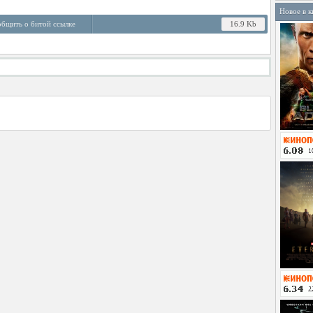
Новое в к
бщить о битой ссылке
16.9 Kb