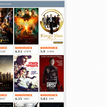
инотеатре