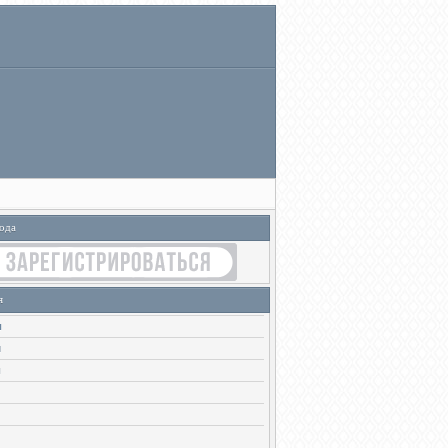
ода
я
ы
и
ы