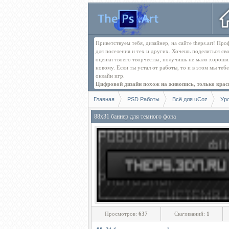
Приветствуем тебя, дизайнер, на сайте theps.art! П
для поселения и тех и других. Хочешь поделиться св
оценки твоего творчества, получишь не мало хорош
новому. Если ты устал от работы, то и в этом мы те
онлайн игр.
Цифровой дизайн похож на живопись, только краск
Главная
PSD Работы
Всё для uCoz
Ур
88х31 баннер для темного фона
Просмотров:
637
Скачиваний:
1