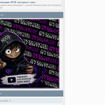
ализацию ФОК ангарного типа
здать визуализацию с одной камеры.цена договорная
04
сти
ка
 онлайн:
1