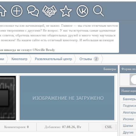
рофессионал ты или начинающий, не важно. Главное — мы стали отличным местом
оими творениями с другими? Не вопрос. У нас ты встретишь самые адекватные
их советов, обретешь множество общительных друзей и много чему научишься
бе поможем! На нашем сайте есть отличный кинотеатр. И небольшая коллекция
и никогда не сохнут ©Neville Brody
оки
Кинотеатр
Развлекательный центр
Отзывы
2
Баннеры
Форма вх
Навигаци
Баннер
Подпис
Аватар
Иконки
Шапки
Комментариев:
0
Добавлено:
07.08.26, Пт
CSIL
Другие