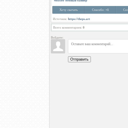
468х60 темный баннер
Хочу скачать
Спасибо:
+1
Соо
Источник:
https://theps.art
Всего комментариев
:
0
Войдите:
Отправить