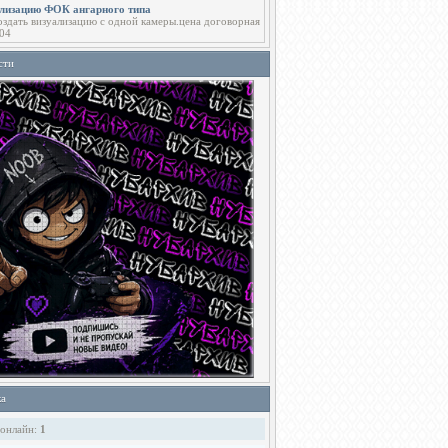
ализацию ФОК ангарного типа
здать визуализацию с одной камеры.цена договорная
04
сти
ка
 онлайн:
1