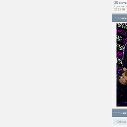
ЗД визу
Нужно со
2025-09-
Не пропу
Статисти
Сейчас