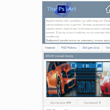
Приветствуем тебя, дизайнер, на сайте theps.art! П
для поселения и тех и других. Хочешь поделиться св
оценки твоего творчества, получишь не мало хорош
новому. Если ты устал от работы, то и в этом мы те
онлайн игр.
Цифровой дизайн похож на живопись, только краск
Главная
PSD Работы
Всё для uCoz
Ур
468х60 темный баннер
Просмотров:
639
Скачиваний:
0