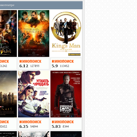
инотеатре