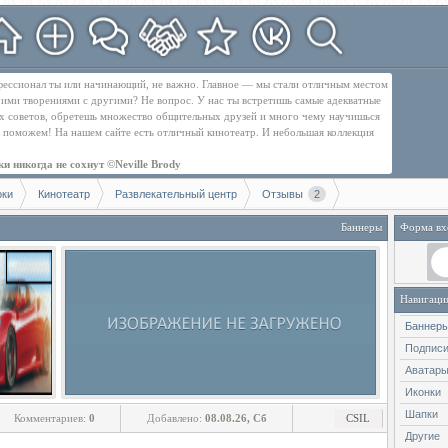
рофессионал ты или начинающий, не важно. Главное — мы стали отличным местом
оими творениями с другими? Не вопрос. У нас ты встретишь самые адекватные
их советов, обретешь множество общительных друзей и много чему научишься
бе поможем! На нашем сайте есть отличный кинотеатр. И небольшая коллекция
и никогда не сохнут ©Neville Brody
оки
Кинотеатр
Развлекательный центр
Отзывы
2
Баннеры
Форма вх
Навигаци
Баннер
Подпис
Аватар
Иконки
Шапки
Комментариев:
0
Добавлено:
08.08.26, Сб
CSIL
Другие