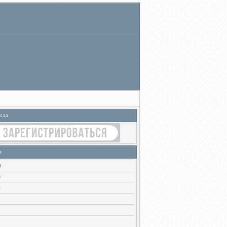
ода
я
ы
и
ы