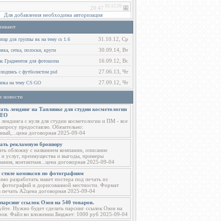
Для добавления необходима авторизация
чивают
31.10.12, Ср
тар для группы вк на тему cs 1.6
30.09.14, Вт
ка, сетка, полоски, круги
16.09.12, Вс
ак Градиентов для фотошопа
27.06.13, Чт
 подпись с футболистом psd
27.09.12, Чт
пка на тему CS:GO
е новости
ать лендинг на Таплинке для студии косметологии
СЕО
 лендинга с нуля для студии косметологии и ПМ - все
запросу предоставлю. Обязательно:
ный,...цена договорная 2025-09-04
тать рекламную брошюру
ать обложку с названием компании, описание
 и услуг, преимущества и выгоды, примеры
вания, контактная...цена договорная 2025-09-04
в стиле комиксов по фотографиям
мо разработать макет постера под печать из
о фотографий и дорисованной местности. Формат
в печать А2цена договорная 2025-09-04
парсинг ссылок Озон на 540 товаров.
уйте. Нужно будет сделать парсинг ссылок Озон на
ров. Файл во вложении.Бюджет: 1000 руб 2025-09-04