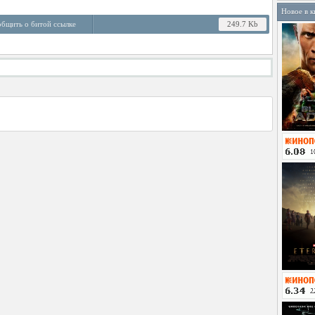
Новое в к
бщить о битой ссылке
249.7 Kb