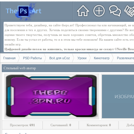
Приветствуем тебя, дизайнер, на сайте theps.art! Профессионал ты или начинающий, не
для поселения и тех и других. Хочешь поделиться своими творениями с другими? Не во
оценки твоего творчества, получишь не мало хороших советов, обретешь множество об
новому. Если ты устал от работы, то и в этом мы тебе поможем! На нашем сайте есть о
онлайн игр.
Цифровой дизайн похож на живопись, только краски никогда не сохнут ©Neville Bro
Главная
PSD Работы
Всё для uCoz
Уроки
Кинотеатр
Развлекат
Стильный web аватар
Просмотров:
691
Скачиваний:
0
Комментариев:
0
Доба