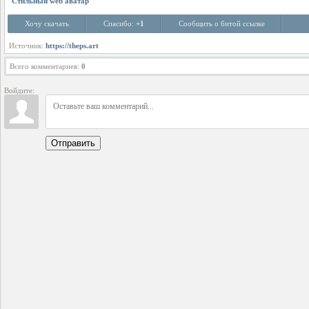
Стильный web аватар
Хочу скачать
Спасибо:
+1
Сообщить о битой ссылке
Источник:
https://theps.art
Всего комментариев
:
0
Войдите:
Отправить