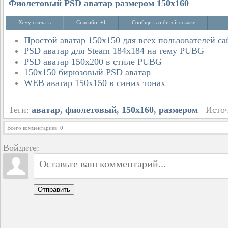
Фиолетовый PSD аватар размером 150x160
Хочу скачать
Спасибо:
+1
Сообщить о битой ссылке
Простой аватар 150x150 для всех пользователей са
PSD аватар для Steam 184x184 на тему PUBG
PSD аватар 150x200 в стиле PUBG
150x150 бирюзовый PSD аватар
WEB аватар 150x150 в синих тонах
Теги:
аватар
,
фиолетовый
,
150x160
,
размером
Источ
Всего комментариев
:
0
Войдите:
Отправить