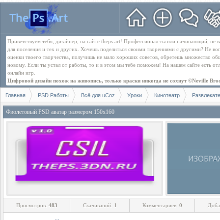
Приветствуем тебя, дизайнер, на сайте theps.art! Профессионал ты или начинающий, не
для поселения и тех и других. Хочешь поделиться своими творениями с другими? Не во
оценки твоего творчества, получишь не мало хороших советов, обретешь множество об
новому. Если ты устал от работы, то и в этом мы тебе поможем! На нашем сайте есть о
онлайн игр.
Цифровой дизайн похож на живопись, только краски никогда не сохнут ©Neville Bro
Главная
PSD Работы
Всё для uCoz
Уроки
Кинотеатр
Развлекат
Фиолетовый PSD аватар размером 150x160
Просмотров:
483
Скачиваний:
1
Комментариев:
0
Доба