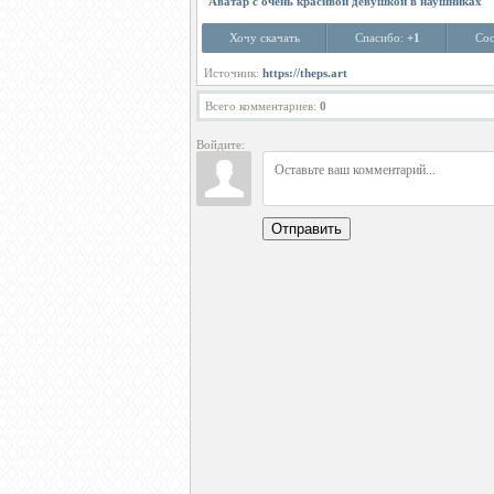
Аватар с очень красивой девушкой в наушниках
Хочу скачать
Спасибо:
+1
Соо
Источник:
https://theps.art
Всего комментариев
:
0
Войдите:
Отправить