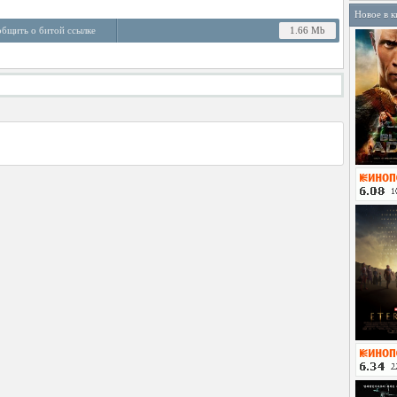
Новое в к
бщить о битой ссылке
1.66 Mb