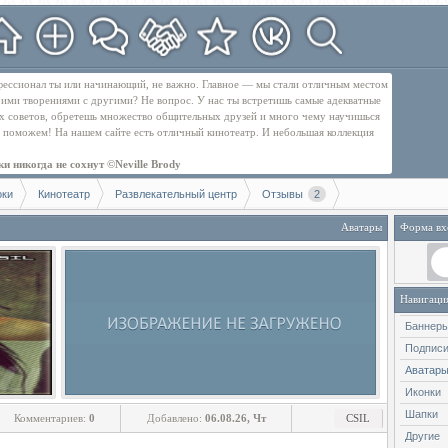
рофессионал ты или начинающий, не важно. Главное — мы стали отличным местом
оими творениями с другими? Не вопрос. У нас ты встретишь самые адекватные
их советов, обретешь множество общительных друзей и много чему научишься
бе поможем! На нашем сайте есть отличный кинотеатр. И небольшая коллекция
и никогда не сохнут ©Neville Brody
оки
Кинотеатр
Развлекательный центр
Отзывы
2
Аватары
Форма вх
Навигаци
Баннер
Подпис
Аватар
Иконки
Шапки
Комментариев:
0
Добавлено:
06.08.26, Чт
CSIL
Другие