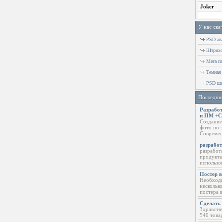
У нас ска
PSD ава
Штрихов
Мега п
Темная
PSD ша
Последни
Разработ
и ПМ +
Создание
фото по 
Современ
разрабо
разработ
продукта
использо
Постер 
Необходи
нескольк
постера 
Сделать 
Здравств
540 това