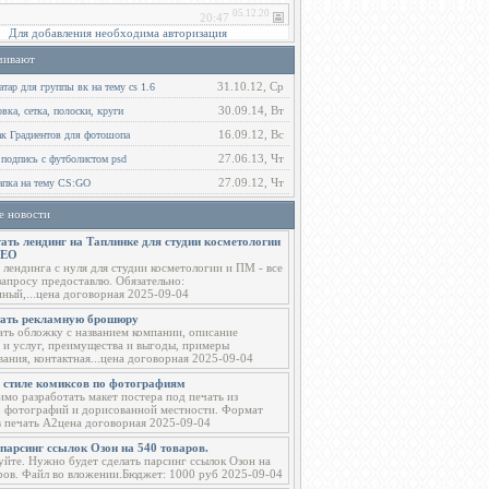
Для добавления необходима авторизация
чивают
31.10.12, Ср
тар для группы вк на тему cs 1.6
30.09.14, Вт
ка, сетка, полоски, круги
16.09.12, Вс
ак Градиентов для фотошопа
27.06.13, Чт
 подпись с футболистом psd
27.09.12, Чт
пка на тему CS:GO
е новости
ать лендинг на Таплинке для студии косметологии
СЕО
 лендинга с нуля для студии косметологии и ПМ - все
запросу предоставлю. Обязательно:
ный,...цена договорная 2025-09-04
тать рекламную брошюру
ать обложку с названием компании, описание
 и услуг, преимущества и выгоды, примеры
вания, контактная...цена договорная 2025-09-04
в стиле комиксов по фотографиям
мо разработать макет постера под печать из
о фотографий и дорисованной местности. Формат
в печать А2цена договорная 2025-09-04
парсинг ссылок Озон на 540 товаров.
уйте. Нужно будет сделать парсинг ссылок Озон на
ров. Файл во вложении.Бюджет: 1000 руб 2025-09-04