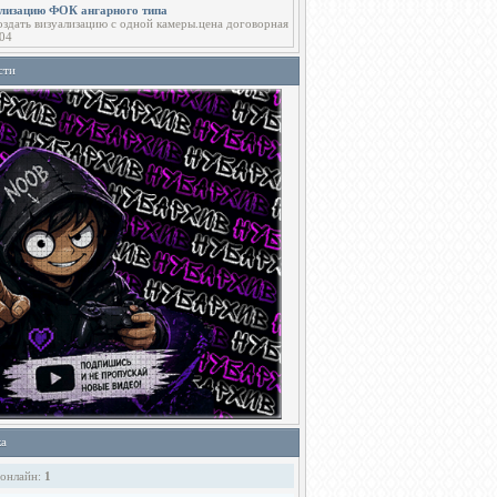
ализацию ФОК ангарного типа
здать визуализацию с одной камеры.цена договорная
04
сти
ка
 онлайн:
1