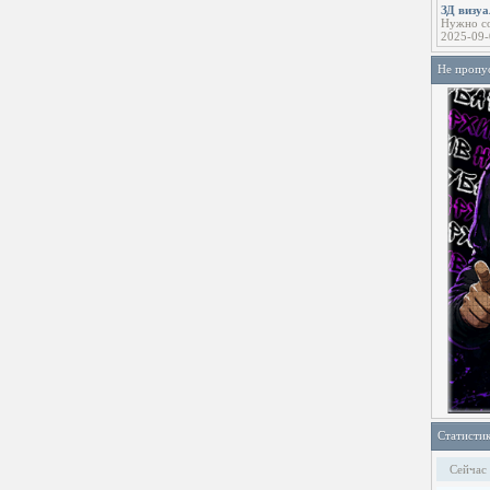
ЗД визу
Нужно со
2025-09-
Не пропу
Статисти
Сейчас