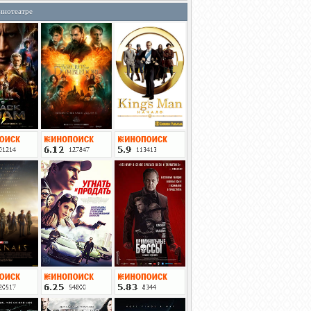
инотеатре