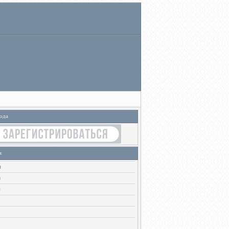
ода
я
ы
и
ы