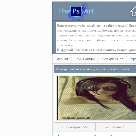
Приветствуем тебя, дизайнер, на сайте theps.art! П
для поселения и тех и других. Хочешь поделиться св
оценки твоего творчества, получишь не мало хорош
новому. Если ты устал от работы, то и в этом мы те
онлайн игр.
Цифровой дизайн похож на живопись, только краск
Главная
PSD Работы
Всё для uCoz
Ур
Аватар с очень красивой девушкой в наушниках
Просмотров:
722
Скачиваний:
3