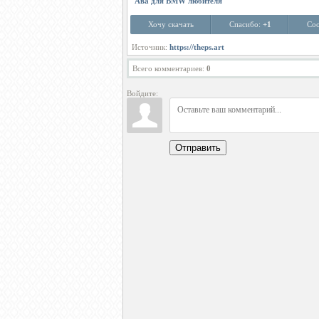
Ава для BMW любителя
Хочу скачать
Спасибо:
+1
Соо
Источник:
https://theps.art
Всего комментариев
:
0
Войдите:
Отправить