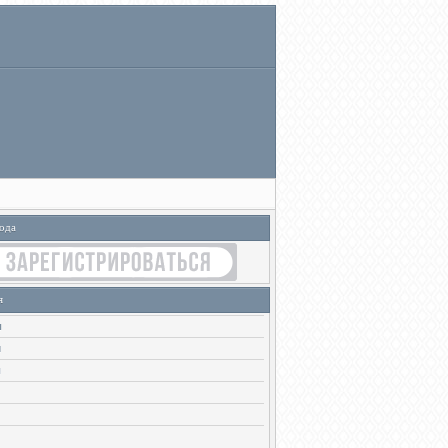
ода
я
ы
и
ы