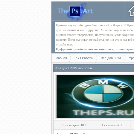
Приветствуем тебя, дизайнер, на сайте theps.art! П
для поселения и тех и других. Хочешь поделиться св
оценки твоего творчества, получишь не мало хорош
новому. Если ты устал от работы, то и в этом мы те
онлайн игр.
Цифровой дизайн похож на живопись, только краск
Главная
PSD Работы
Всё для uCoz
Ур
Ава для BMW любителя
Просмотров:
813
Скачиваний:
0