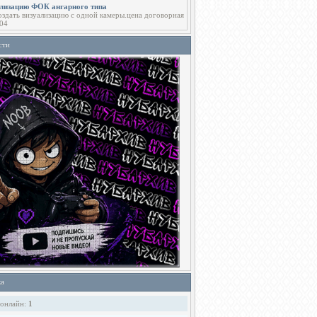
ализацию ФОК ангарного типа
здать визуализацию с одной камеры.цена договорная
04
сти
ка
 онлайн:
1