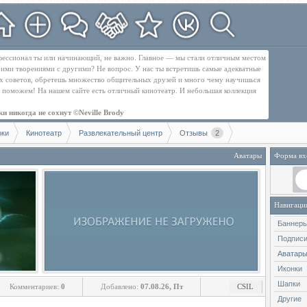
рофессионал ты или начинающий, не важно. Главное — мы стали отличным местом
оими творениями с другими? Не вопрос. У нас ты встретишь самые адекватные
их советов, обретешь множество общительных друзей и много чему научишься
бе поможем! На нашем сайте есть отличный кинотеатр. И небольшая коллекция
и никогда не сохнут ©Neville Brody
оки
Кинотеатр
Развлекательный центр
Отзывы
2
Аватары
Форма вх
Навигаци
Баннер
Подпис
Аватар
Иконки
Шапки
Комментариев:
0
Добавлено:
07.08.26, Пт
CSIL
Другие