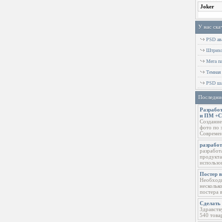
У нас ска
PSD ава
Штрихов
Мега п
Темная
PSD ша
Последни
Разработ
и ПМ +
Создание
фото по 
Современ
разрабо
разработ
продукта
использо
Постер 
Необходи
нескольк
постера 
Сделать 
Здравств
540 това