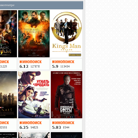
инотеатре