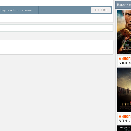
Новое в к
бщить о битой ссылке
111.2 Kb