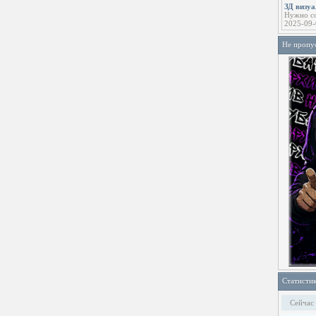
ЗД визу
Нужно со
2025-09-
Не пропу
Статисти
Сейчас