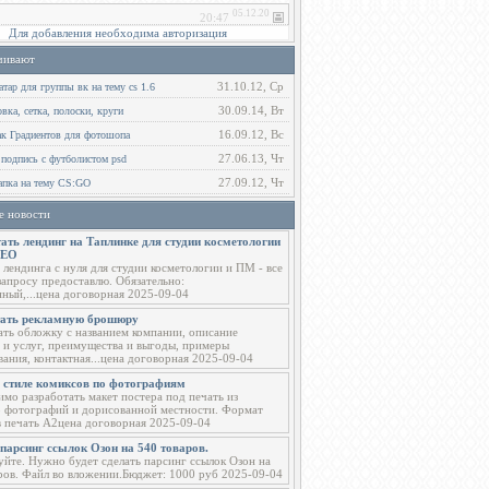
Для добавления необходима авторизация
чивают
31.10.12, Ср
тар для группы вк на тему cs 1.6
30.09.14, Вт
ка, сетка, полоски, круги
16.09.12, Вс
ак Градиентов для фотошопа
27.06.13, Чт
 подпись с футболистом psd
27.09.12, Чт
пка на тему CS:GO
е новости
ать лендинг на Таплинке для студии косметологии
СЕО
 лендинга с нуля для студии косметологии и ПМ - все
запросу предоставлю. Обязательно:
ный,...цена договорная 2025-09-04
тать рекламную брошюру
ать обложку с названием компании, описание
 и услуг, преимущества и выгоды, примеры
вания, контактная...цена договорная 2025-09-04
в стиле комиксов по фотографиям
мо разработать макет постера под печать из
о фотографий и дорисованной местности. Формат
в печать А2цена договорная 2025-09-04
парсинг ссылок Озон на 540 товаров.
уйте. Нужно будет сделать парсинг ссылок Озон на
ров. Файл во вложении.Бюджет: 1000 руб 2025-09-04