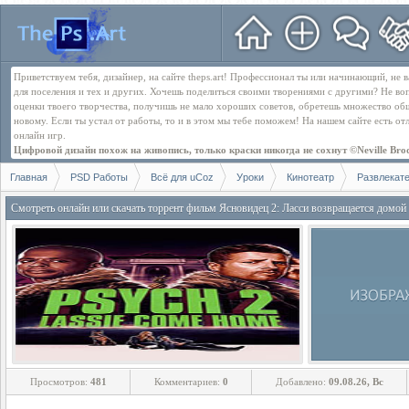
Приветствуем тебя, дизайнер, на сайте theps.art! Профессионал ты или начинающий, не
для поселения и тех и других. Хочешь поделиться своими творениями с другими? Не во
оценки твоего творчества, получишь не мало хороших советов, обретешь множество об
новому. Если ты устал от работы, то и в этом мы тебе поможем! На нашем сайте есть о
онлайн игр.
Цифровой дизайн похож на живопись, только краски никогда не сохнут ©Neville Bro
Главная
PSD Работы
Всё для uCoz
Уроки
Кинотеатр
Развлекат
Смотреть онлайн или скачать торрент фильм Ясновидец 2: Ласси возвращается домой
Просмотров:
481
Комментариев:
0
Добавлено:
09.08.26, Вс