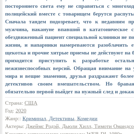
постороннего света ему не справиться с многохо
полицейский вместе с товарищем берутся распуты
Сначала тандем подозревает, что к недавним п
мужчина, накануне впавший в кататоническое с
обездвиженный пациент специальной клиники не п
жизни, и напарники намереваются разоблачить 
щекотка и прочие хитрые приемы не действуют на 
приходится приступить к разработке осталь
нежизнеспособных версий. Обращая внимание на у
мира и вещие знамения, друзья раздражают более
детективов своим вмешательством. Но бравая
обязательно первой выйдет на нужный след и дока
Страна
:
США
Год
:
2020
Жанр:
:
Криминал
,
Детективы
,
Комедии
Актеры
:
Джеймс Родэй, Дьюли Хилл, Тимоти Омандсо