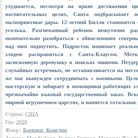
ухудшается, несмотря на яркие достижения ци
воспитательных целях, Санта подбрасывает н
малоприятные дары. 12-летний Билли становится 
уголька. Разгневанный ребенок нешуточно ра
окончательно разобраться с обнаглевшим север
над ним подшутить. Подросток нанимает реальн
злодею расправиться с Санта-Клаусом. Ме
заснеженную деревушку в поисках мишени. Неуде
случайных встречных, не останавливается на месте
же маг вынужден сотрудничать с военными. Целы
мастерскую и забирает в помощники работящих э
чрезвычайно важный государственный заказ. Вск
мирной игрушечном царстве, и начнется тотальная 
Страна
:
США
Год
:
2020
Жанр:
:
Боевики
,
Комедии