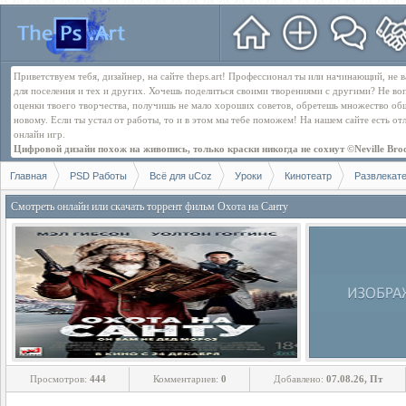
Приветствуем тебя, дизайнер, на сайте theps.art! Профессионал ты или начинающий, не
для поселения и тех и других. Хочешь поделиться своими творениями с другими? Не во
оценки твоего творчества, получишь не мало хороших советов, обретешь множество об
новому. Если ты устал от работы, то и в этом мы тебе поможем! На нашем сайте есть о
онлайн игр.
Цифровой дизайн похож на живопись, только краски никогда не сохнут ©Neville Bro
Главная
PSD Работы
Всё для uCoz
Уроки
Кинотеатр
Развлекат
Смотреть онлайн или скачать торрент фильм Охота на Санту
Просмотров:
444
Комментариев:
0
Добавлено:
07.08.26, Пт