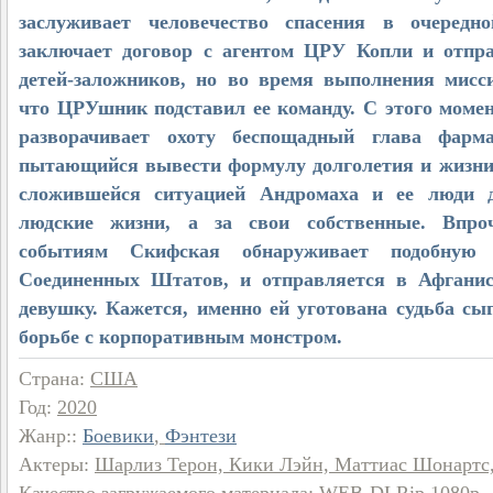
заслуживает человечество спасения в очеред
заключает договор с агентом ЦРУ Копли и отпра
детей-заложников, но во время выполнения мисс
что ЦРУшник подставил ее команду. С этого моме
разворачивает охоту беспощадный глава фарма
пытающийся вывести формулу долголетия и жизни б
сложившейся ситуацией Андромаха и ее люди 
людские жизни, а за свои собственные. Впро
событиям Скифская обнаруживает подобную
Соединенных Штатов, и отправляется в Афганис
девушку. Кажется, именно ей уготована судьба с
борьбе с корпоративным монстром.
Страна
:
США
Год
:
2020
Жанр:
:
Боевики
,
Фэнтези
Актеры
:
Шарлиз Терон, Кики Лэйн, Маттиас Шонартс