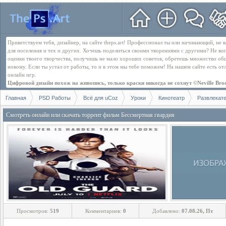
Приветствуем тебя, дизайнер, на сайте theps.art! Профессионал ты или начинающий, не
для поселения и тех и других. Хочешь поделиться своими творениями с другими? Не во
оценки твоего творчества, получишь не мало хороших советов, обретешь множество об
новому. Если ты устал от работы, то и в этом мы тебе поможем! На нашем сайте есть о
онлайн игр.
Цифровой дизайн похож на живопись, только краски никогда не сохнут ©Neville Bro
Главная
PSD Работы
Всё для uCoz
Уроки
Кинотеатр
Развлекат
Смотреть онлайн или скачать торрент фильм Бессмертная гвардия
Просмотров:
519
Комментариев:
0
Добавлено:
07.08.26, Пт