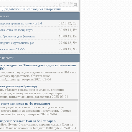
Для добавления необходима авторизация
чивают
31.10.12, Ср
тар для группы вк на тему cs 1.6
30.09.14, Вт
ка, сетка, полоски, круги
16.09.12, Вс
ак Градиентов для фотошопа
27.06.13, Чт
 подпись с футболистом psd
27.09.12, Чт
пка на тему CS:GO
е новости
ать лендинг на Таплинке для студии косметологии
СЕО
 лендинга с нуля для студии косметологии и ПМ - все
запросу предоставлю. Обязательно:
ный,...цена договорная 2025-09-04
тать рекламную брошюру
ать обложку с названием компании, описание
 и услуг, преимущества и выгоды, примеры
вания, контактная...цена договорная 2025-09-04
в стиле комиксов по фотографиям
мо разработать макет постера под печать из
о фотографий и дорисованной местности. Формат
в печать А2цена договорная 2025-09-04
парсинг ссылок Озон на 540 товаров.
уйте. Нужно будет сделать парсинг ссылок Озон на
ров. Файл во вложении.Бюджет: 1000 руб 2025-09-04