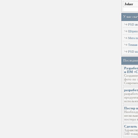
У нас ска
PSD ава
Штрихов
Мега п
Темная
PSD ша
Последни
Разработ
и ПМ +
Создание
фото по 
Современ
разрабо
разработ
продукта
использо
Постер 
Необходи
нескольк
постера 
Сделать 
Здравств
540 това