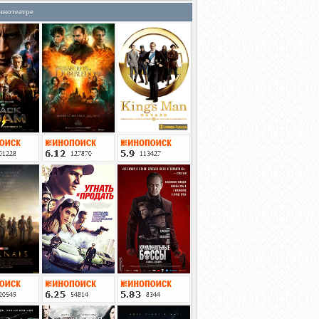
инотеатре