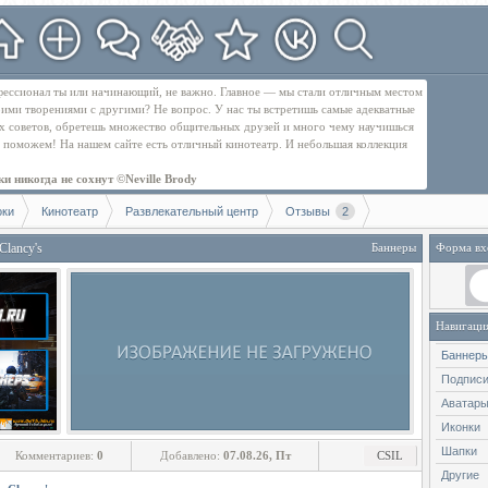
рофессионал ты или начинающий, не важно. Главное — мы стали отличным местом
оими творениями с другими? Не вопрос. У нас ты встретишь самые адекватные
их советов, обретешь множество общительных друзей и много чему научишься
бе поможем! На нашем сайте есть отличный кинотеатр. И небольшая коллекция
и никогда не сохнут ©Neville Brody
оки
Кинотеатр
Развлекательный центр
Отзывы
2
Clancy's
Баннеры
Форма вх
Навигаци
Баннер
Подпис
Аватар
Иконки
Шапки
Комментариев:
0
Добавлено:
07.08.26, Пт
CSIL
Другие