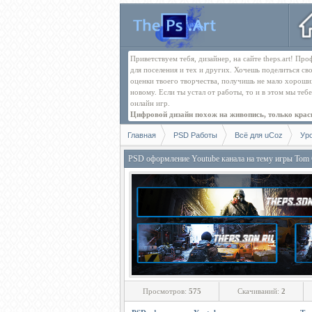
Приветствуем тебя, дизайнер, на сайте theps.art! П
для поселения и тех и других. Хочешь поделиться св
оценки твоего творчества, получишь не мало хорош
новому. Если ты устал от работы, то и в этом мы те
онлайн игр.
Цифровой дизайн похож на живопись, только краск
Главная
PSD Работы
Всё для uCoz
Ур
PSD оформление Youtube канала на тему игры Tom 
Просмотров:
575
Скачиваний:
2