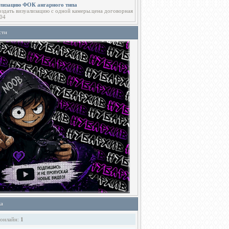
ализацию ФОК ангарного типа
здать визуализацию с одной камеры.цена договорная
04
сти
ка
 онлайн:
1