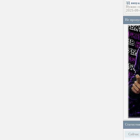
ЗД визу
Нужно со
2025-09-
Не пропу
Статисти
Сейчас