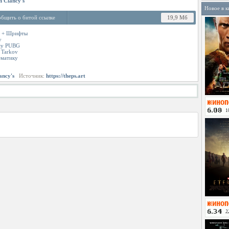
 Clancy's
Новое в к
бщить о битой ссылке
19,9 Мб
rs + Шрифты
у
ему PUBG
 Tarkov
ематику
ancy's
Источник:
https://theps.art