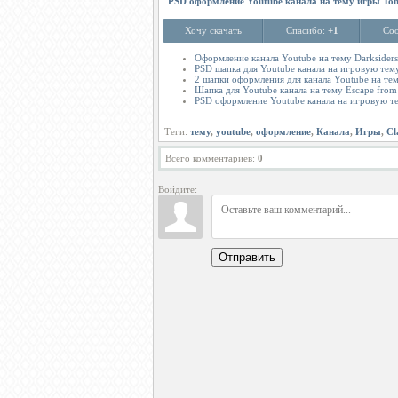
PSD оформление Youtube канала на тему игры Tom
Хочу скачать
Спасибо:
+1
Соо
Оформление канала Youtube на тему Darkside
PSD шапка для Youtube канала на игровую тем
2 шапки оформления для канала Youtube на т
Шапка для Youtube канала на тему Escape from
PSD оформление Youtube канала на игровую т
Теги:
тему
,
youtube
,
оформление
,
Канала
,
Игры
,
Cl
Всего комментариев
:
0
Войдите:
Отправить