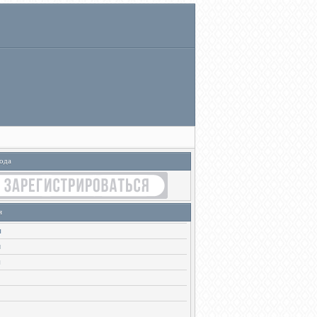
ода
я
ы
и
ы