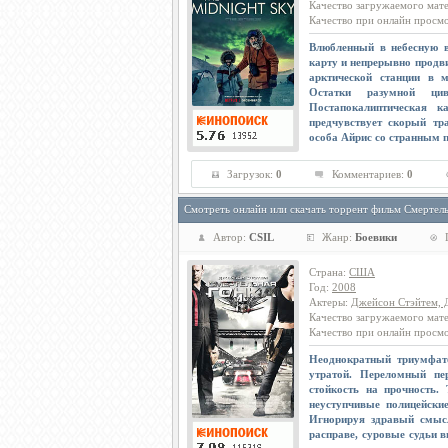
Качество загружаемого мат
Качество при онлайн просм
Влюбленный в небесную в
карту и непрерывно продв
арктической станции в м
Остатки разумной ци
Постапокалиптическая 
предчувствует скорый тр
особа Айрис со странным
Загрузок:
0
Комментариев:
0
Смотреть онлайн или скачать торрент фильм Смертель
Автор:
CSIL
Жанр:
Боевики
Страна
:
США
Год
:
2008
Актеры
:
Джейсон Стэйтем, 
Качество загружаемого мат
Качество при онлайн просм
Неоднократный триумфат
утратой. Переломный пе
стойкость на прочность.
неуступчивые полицейские
Игнорируя здравый смыс
расправе, суровые судьи 