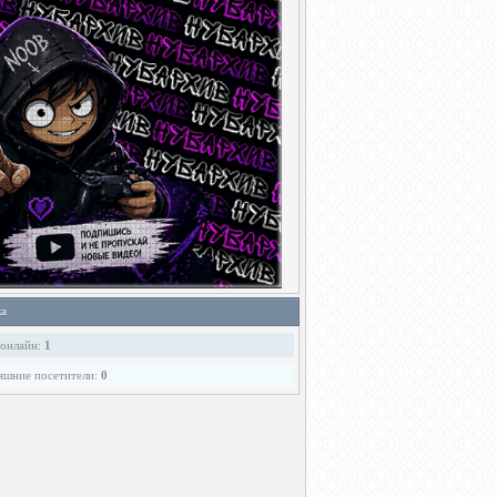
ка
 онлайн:
1
яшние посетители:
0