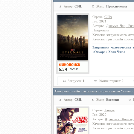
Автор:
CSIL
Жанр:
Приключения
Страна
:
США
Год
:
2021
Актеры
:
Джемма Чан, Рич
Нанджиани
Качество загружаемого мат
Качество при онлайн просм
Защитники человечества 
«Оскара« Хлои Чжао
Загрузок:
1
Комментариев:
0
Смотреть онлайн или скачать торрент фильм Угнать и
Автор:
CSIL
Жанр:
Боевики
Страна
:
Канада
Год
:
2020
Актеры
:
Франческо Филиче, 
Качество загружаемого мат
Качество при онлайн просм