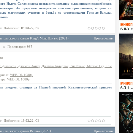
лога Ньюта Саламандера возглавить команду выдающихся волшебников
а-пекаря. Им предстоят невероятно опасные приключения, встреча со
вых магических существ и борьба со сторонниками Грин-де-Вальда,
льше.
Добавлено:
09.08.22, Вт
н или скачать фильм King’s Man: Начало (2021)
Приключения
Просмотров:
987
ия
с Дикинсон, Джимон Хонсу, Джемма Артертон, Рис Иванс, Мэттью Гуд, Том
ериала
:
WEB-DL 1080p
отре
:
WEB-DL 1080p
ив злодеев, стоящих за Первой мировой. Квазиисторический приквел
Добавлено:
19.02.22, Сб
н или скачать фильм Вечные (2021)
Приключения