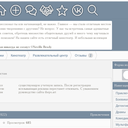
рофессионал ты или начинающий, не важно. Главное — мы стали отличным местом
оими творениями с другими? Не вопрос. У нас ты встретишь самые адекватные
их советов, обретешь множество общительных друзей и много чему научишься
бе поможем! На нашем сайте есть отличный кинотеатр. И небольшая коллекция
и никогда не сохнут ©Neville Brody
оки
Кинотеатр
Развлекательный центр
Отзывы
2
Форма вх
истам
се
ии
Навигаци
гли
ием
ам
руководство сайта theps.art
Приклю
Боевики
Детекти
Драмы
2022)
Приключения
Комеди
Просмотров:
685
Мультф