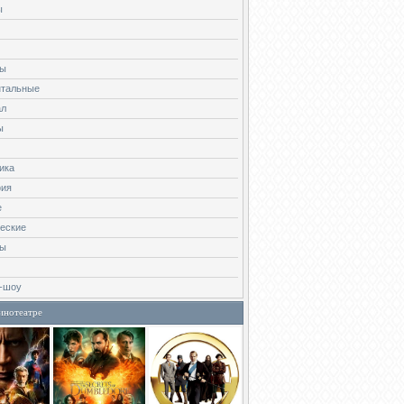
ы
ны
нтальные
ал
ы
ика
фия
е
еские
ры
-шоу
инотеатре