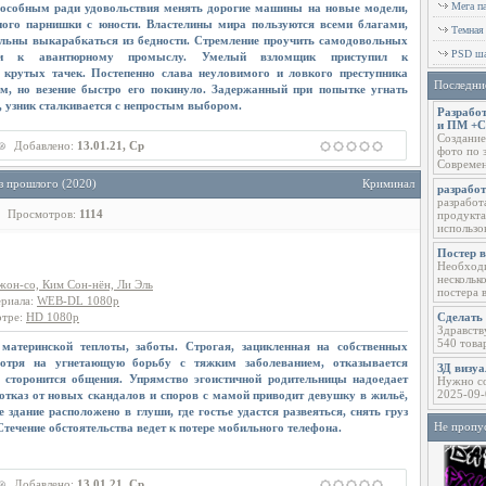
Мега п
пособным ради удовольствия менять дорогие машины на новые модели,
ного парнишки с юности. Властелины мира пользуются всеми благами,
Темная
ильны выкарабкаться из бедности. Стремление проучить самодовольных
PSD ша
и к авантюрному промыслу. Умелый взломщик приступил к
 крутых тачек. Постепенно слава неуловимого и ловкого преступника
Последни
м, но везение быстро его покинуло. Задержанный при попытке угнать
, узник сталкивается с непростым выбором.
Разработ
и ПМ +
Создание
Добавлено:
13.01.21, Ср
фото по 
Современ
з прошлого (2020)
Криминал
разрабо
разработ
Просмотров:
1114
продукта
использо
Постер 
Необходи
нескольк
жон-со, Ким Сон-нён, Ли Эль
постера 
ериала
:
WEB-DL 1080p
отре
:
HD 1080p
Сделать 
Здравств
540 това
 материнской теплоты, заботы. Строгая, зацикленная на собственных
отря на угнетающую борьбу с тяжким заболеванием, отказывается
ЗД визу
 сторонится общения. Упрямство эгоистичной родительницы надоедает
Нужно со
2025-09-
отказ от новых скандалов и споров с мамой приводит девушку в жильё,
е здание расположено в глуши, где гостье удастся развеяться, снять груз
Не пропу
Стечение обстоятельства ведет к потере мобильного телефона.
Добавлено:
13.01.21, Ср