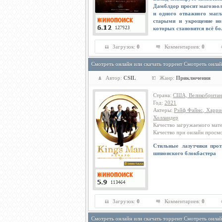
Дамблдор просит магозоо
и одного отважного магл
старыми и укрощение но
которых становится всё бо
Загрузок:
0
Комментариев:
0
Смотреть онлайн или скачать торрент Смотреть онлай
Автор:
CSIL
Жанр:
Приключения
Страна
:
США, Великобритан
Год
:
2021
Актеры
:
Рэйф Файнс, Харри
Холландер
Качество загружаемого мат
Качество при онлайн просм
Стильные лазутчики прот
шпионского блокбастера
Загрузок:
0
Комментариев:
0
Смотреть онлайн или скачать торрент Смотреть онлай