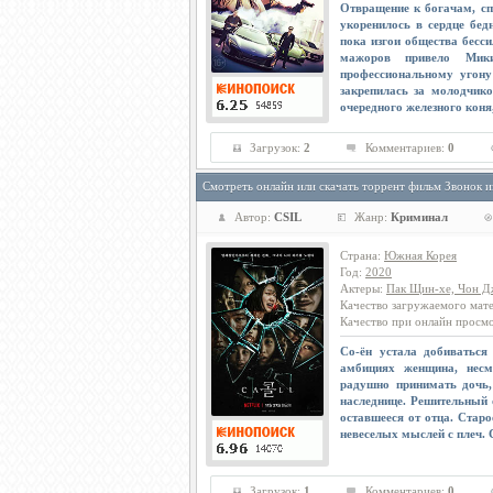
Отвращение к богачам, с
укоренилось в сердце бед
пока изгои общества бесс
мажоров привело Мик
профессиональному угону
закрепилась за молодчико
очередного железного коня
Загрузок:
2
Комментариев:
0
Смотреть онлайн или скачать торрент фильм Звонок и
Автор:
CSIL
Жанр:
Криминал
Страна
:
Южная Корея
Год
:
2020
Актеры
:
Пак Щин-хе, Чон Д
Качество загружаемого мат
Качество при онлайн просм
Со-ён устала добиваться
амбициях женщина, несм
радушно принимать дочь,
наследнице. Решительный 
оставшееся от отца. Старо
невеселых мыслей с плеч. 
Загрузок:
1
Комментариев:
0