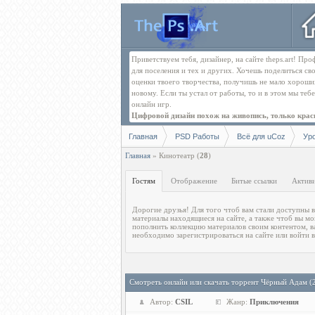
Приветствуем тебя, дизайнер, на сайте theps.art! П
для поселения и тех и других. Хочешь поделиться св
оценки твоего творчества, получишь не мало хорош
новому. Если ты устал от работы, то и в этом мы те
онлайн игр.
Цифровой дизайн похож на живопись, только краск
Главная
PSD Работы
Всё для uCoz
Ур
Главная
»
Кинотеатр
(
28
)
Гостям
Отображение
Битые ссылки
Актив
Дорогие друзья! Для того чтоб вам стали доступны в
существующую учетную запись. После регистрац
материалы находящиеся на сайте, а также чтоб вы мо
всплывающая реклама перестанет отвлекать. С уважен
пополнить коллекцию материалов своим контентом, в
необходимо зарегистрироваться на сайте или войти в
Смотреть онлайн или скачать торрент Чёрный Адам (
Автор:
CSIL
Жанр:
Приключения