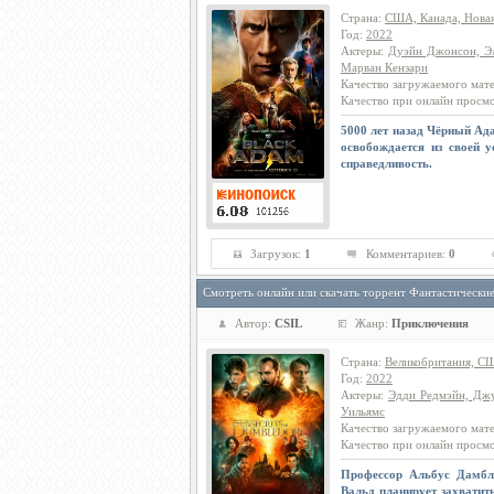
Страна
:
США, Канада, Новая
Год
:
2022
Актеры
:
Дуэйн Джонсон, Эл
Марван Кензари
Качество загружаемого мат
Качество при онлайн просм
5000 лет назад Чёрный Ада
освобождается из своей 
справедливость.
Загрузок:
1
Комментариев:
0
Смотреть онлайн или скачать торрент Фантастически
Автор:
CSIL
Жанр:
Приключения
Страна
:
Великобритания, С
Год
:
2022
Актеры
:
Эдди Редмэйн, Джу
Уильямс
Качество загружаемого мат
Качество при онлайн просм
Профессор Альбус Дамблд
Вальд планирует захватить