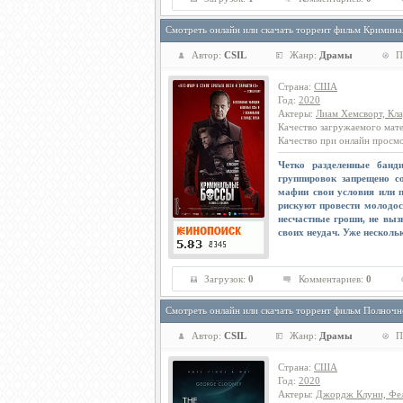
Смотреть онлайн или скачать торрент фильм Кримина
Автор:
CSIL
Жанр:
Драмы
П
Страна
:
США
Год
:
2020
Актеры
:
Лиам Хемсворт, Кла
Качество загружаемого мат
Качество при онлайн просм
Четко разделенные банд
группировок запрещено с
мафии свои условия или п
рискуют провести молодос
несчастные гроши, не выз
своих неудач. Уже несколь
Загрузок:
0
Комментариев:
0
Смотреть онлайн или скачать торрент фильм Полночн
Автор:
CSIL
Жанр:
Драмы
П
Страна
:
США
Год
:
2020
Актеры
:
Джордж Клуни, Фел