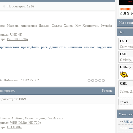
Просмотров:
1236
Мы в соц
ард Мэдден, Анджелина Джоли, Сальма Хайек, Кит Харингтон, Кумэйл
Чат
ериала
:
UHD 4K
отре
:
Full HD 1080p
противостоят враждебной расе Девиантов. Эпичный комикс лауреатки
Добавлено:
19.02.22, Сб
ли продать
Боевики
Просмотров:
1069
У нас ска
Вивика А. Фокс, Ханна Гордон, Сэм Асанте
PSD ава
ериала
:
WEB-DLRip HD 720p
отре
:
HD 1080p
Штрихов