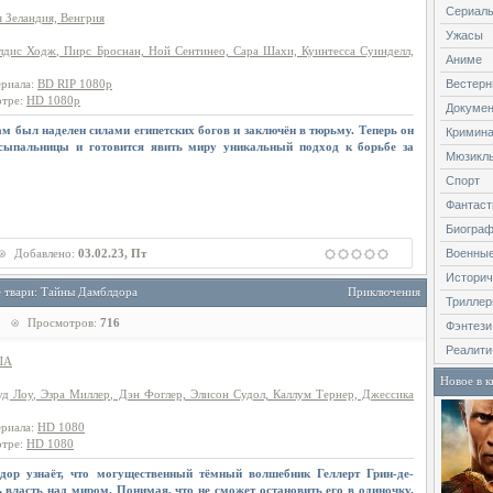
Сериал
 Зеландия, Венгрия
Ужасы
дис Ходж, Пирс Броснан, Ной Сентинео, Сара Шахи, Куинтесса Суинделл,
Аниме
ериала
:
BD RIP 1080p
Вестер
отре
:
HD 1080p
Докуме
м был наделен силами египетских богов и заключён в тюрьму. Теперь он
Кримин
усыпальницы и готовится явить миру уникальный подход к борьбе за
Мюзикл
Спорт
Фантаст
Биогра
Добавлено:
03.02.23, Пт
Военны
Историч
е твари: Тайны Дамблдора
Приключения
Трилле
Просмотров:
716
Фэнтези
Реалити
ША
Новое в к
д Лоу, Эзра Миллер, Дэн Фоглер, Элисон Судол, Каллум Тернер, Джессика
ериала
:
HD 1080
отре
:
HD 1080
ор узнаёт, что могущественный тёмный волшебник Геллерт Грин-де-
 власть над миром. Понимая, что не сможет остановить его в одиночку,