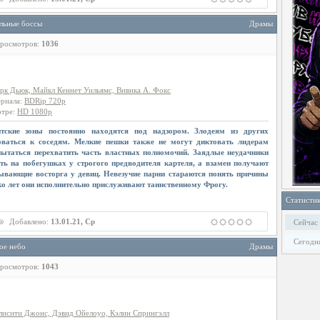
льные боссы
Драмы
росмотров:
1036
рк Дьюк, Майкл Кеннет Уильямс, Вивика А. Фокс
ериала
:
BDRip 720p
отре
:
HD 1080p
итские зоны постоянно находятся под надзором. Злодеям из других
оваться к соседям. Мелкие пешки также не могут диктовать лидерам
ытаться перехватить часть властных полномочий. Заядлые неудачники
ть на побегушках у строгого предводителя картеля, а взамен получают
ывающие восторга у девиц. Невезучие парни стараются понять причины
ко лет они исполнительно прислуживают таинственному Фрогу.
Статисти
Добавлено:
13.01.21, Ср
Сейчас
Сегодн
ое небо
Драмы
росмотров:
1043
исити Джонс, Дэвид Ойелоуо, Кэлин Спрингэлл