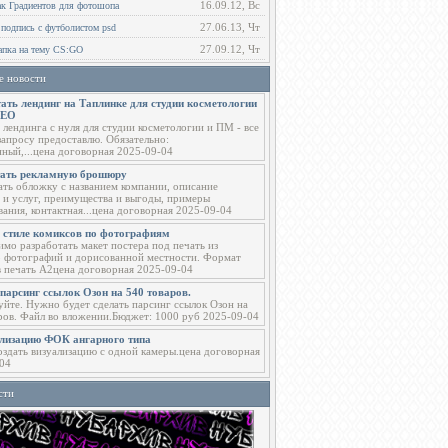
16.09.12, Вс
ак Градиентов для фотошопа
27.06.13, Чт
 подпись с футболистом psd
27.09.12, Чт
пка на тему CS:GO
е новости
ать лендинг на Таплинке для студии косметологии
СЕО
 лендинга с нуля для студии косметологии и ПМ - все
запросу предоставлю. Обязательно:
ный,...цена договорная 2025-09-04
тать рекламную брошюру
ать обложку с названием компании, описание
 и услуг, преимущества и выгоды, примеры
вания, контактная...цена договорная 2025-09-04
в стиле комиксов по фотографиям
мо разработать макет постера под печать из
о фотографий и дорисованной местности. Формат
в печать А2цена договорная 2025-09-04
парсинг ссылок Озон на 540 товаров.
уйте. Нужно будет сделать парсинг ссылок Озон на
ров. Файл во вложении.Бюджет: 1000 руб 2025-09-04
ализацию ФОК ангарного типа
здать визуализацию с одной камеры.цена договорная
04
сти