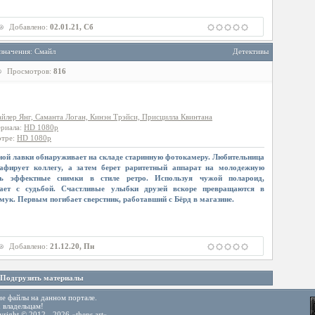
Добавлено:
02.01.21, Сб
значения: Смайл
Детективы
Просмотров:
816
айлер Янг, Саманта Логан, Кинэн Трэйси, Присцилла Квинтана
ериала
:
HD 1080p
отре
:
HD 1080p
ой лавки обнаруживает на складе старинную фотокамеру. Любительница
афирует коллегу, а затем берет раритетный аппарат на молодежную
ть эффектные снимки в стиле ретро. Используя чужой полароид,
вает с судьбой. Счастливые улыбки друзей вскоре превращаются в
ук. Первым погибает сверстник, работавший с Бёрд в магазине.
Добавлено:
21.12.20, Пн
Подгрузить материалы
ие файлы на данном портале.
 владельцам!
yright © 2012 - 2026 «theps.art»