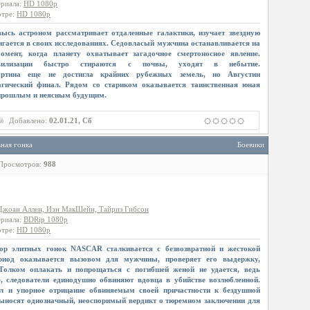
ериала
:
HD 1080p
отре
:
HD 1080p
ысь астроном рассматривает отдаленные галактики, изучает звездную
игается в своих исследованиях. Седовласый мужчина останавливается на
омент, когда планету охватывает загадочное смертоносное явление.
вилизации быстро стираются с почвы, уходят в небытие.
картина еще не достигла крайних рубежных земель, но Августин
агический финал. Рядом со стариком оказывается таинственная юная
 прошлым и неясным будущим.
Добавлено:
02.01.21, Сб
ная гонка
Боевики
Просмотров:
988
Джоан Аллен, Иэн МакШейн, Тайриз Гибсон
ериала
:
BDRip 1080p
отре
:
HD 1080p
ор элитных гонок NASCAR сталкивается с безвозвратной и жестокой
риод оказывается вызовом для мужчины, проверяет его выдержку,
 Толком оплакать и попрощаться с погибшей женой не удается, ведь
, следователи единодушно обвиняют вдовца в убийстве возлюбленной.
л и упорное отрицание обвиняемым своей причастности к бездушной
выносят однозначный, неоспоримый вердикт о тюремном заключении для