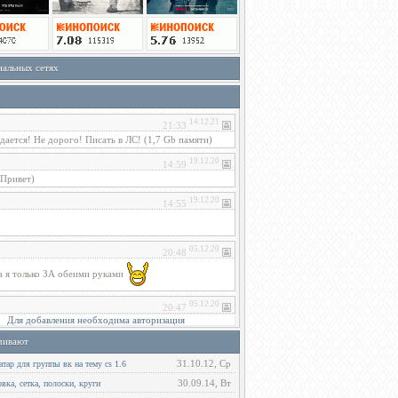
иальных сетях
Для добавления необходима авторизация
чивают
31.10.12, Ср
тар для группы вк на тему cs 1.6
30.09.14, Вт
ка, сетка, полоски, круги