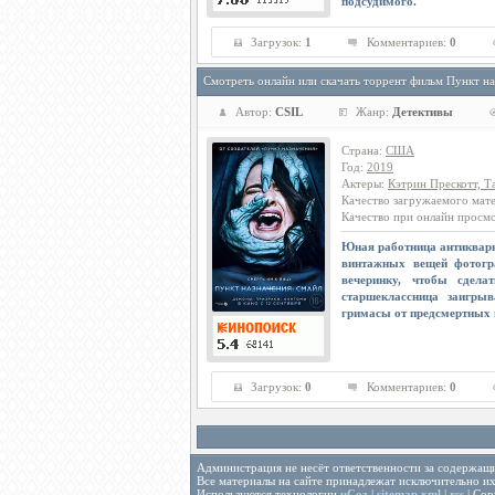
подсудимого.
Загрузок:
1
Комментариев:
0
Смотреть онлайн или скачать торрент фильм Пункт на
Автор:
CSIL
Жанр:
Детективы
Страна
:
США
Год
:
2019
Актеры
:
Кэтрин Прескотт, Т
Качество загружаемого мат
Качество при онлайн просм
Юная работница антикварн
винтажных вещей фотогр
вечеринку, чтобы сдела
старшеклассница заигры
гримасы от предсмертных м
Загрузок:
0
Комментариев:
0
Администрация не несёт ответственности за содержащ
Все материалы на сайте принадлежат исключительно их
Используются технологии
uCoz
|
sitemap.xml
|
rss
| Cop